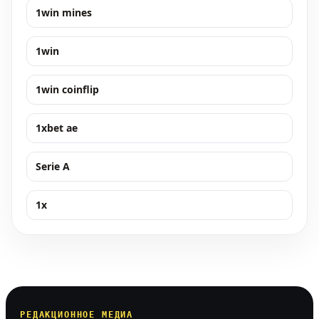
1win mines
1win
1win coinflip
1xbet ae
Serie A
1x
РЕДАКЦИОННОЕ МЕДИА