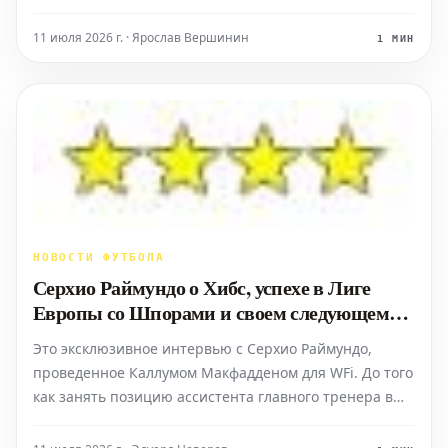
сосредоточен на тех же самых лигах, что и
десятилетия назад. Английская Премьер-лига
11 июля 2026 г. · Ярослав Вершинин
1 МИН
уверенно удерживает статус лидера по привлечению
внимания болельщиков по
НОВОСТИ ФУТБОЛА
Серхио Раймундо о Хибс, успехе в Лиге
Европы со Шпорами и своем следующем
шаге
Это эксклюзивное интервью с Серхио Раймундо,
проведенное Каллумом Макфадденом для WFi. До того
как занять позицию ассистента главного тренера в
клубе Central Coast Mariners, Раймундо накопил
обширный опыт, работая молодежным тренером в