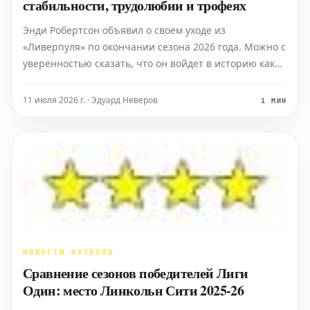
стабильности, трудолюбии и трофеях
Энди Робертсон объявил о своем уходе из
«Ливерпуля» по окончании сезона 2026 года. Можно с
уверенностью сказать, что он войдет в историю как
одно из лучших приобретений клуба в современную
эпоху. Всего за 8 миллионов фунтов стерлингов,
11 июля 2026 г. · Эдуард Неверов
1 МИН
приобретенный из «Халл Сити», он выиграл
множество трофеев
НОВОСТИ ФУТБОЛА
Сравнение сезонов победителей Лиги
Один: место Линкольн Сити 2025-26