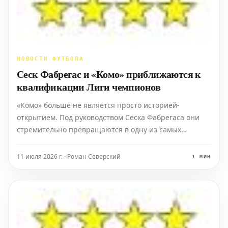
НОВОСТИ ФУТБОЛА
Сеск Фабрегас и «Комо» приближаются к
квалификации Лиги чемпионов
«Комо» больше не является просто историей-
открытием. Под руководством Сеска Фабрегаса они
стремительно превращаются в одну из самых
впечатляющих и слаженных команд Серии А, и их
недавняя победа со счетом 5:0 над «Пизой» лишь
11 июля 2026 г. · Роман Северский
1 МИН
укрепила это растущее убеждение. Во всем, что
делает «Комо», прослежив