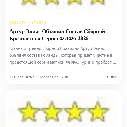
НОВОСТИ ФУТБОЛА
Артур Элиас Объявил Состав Сборной
Бразилии на Серию ФИФА 2026
Главный тренер сборной Бразилии Артур Элиас
объявил состав команды, которая примет участие в
предстоящей серии матчей ФИФА. Турнир пройдет в
Куябе и станет важным этапом подготовки к
домашнему чемпионату мира. В рамках этой серии
11 июля 2026 г. · Ярослав Вершинин
1 МИН
бразильские футболистки встретятся на поле со
сборными Южной Коре