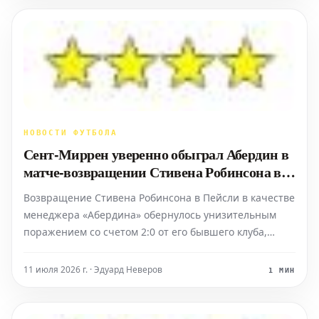
включая крупные
НОВОСТИ ФУТБОЛА
Сент-Миррен уверенно обыграл Абердин в
матче-возвращении Стивена Робинсона в
Пейсли
Возвращение Стивена Робинсона в Пейсли в качестве
менеджера «Абердина» обернулось унизительным
поражением со счетом 2:0 от его бывшего клуба,
«Сент-Миррена». Этот результат значительно
усиливает борьбу его команды за избежание
11 июля 2026 г. · Эдуард Неверов
1 МИН
стыковых матчей за выживание в шотландской
Премьер-лиге. Матч