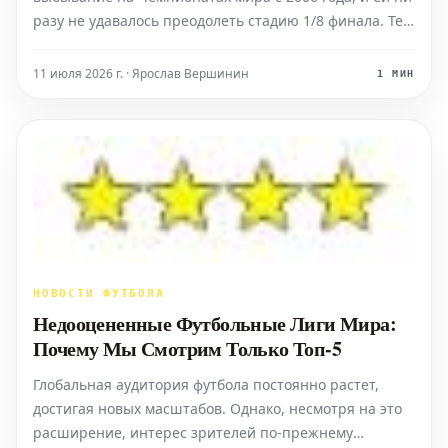
разу не удавалось преодолеть стадию 1/8 финала. Тем
не менее, в настоящее время Эквадор располагает
беспрецедентным количеством одаренных
11 июля 2026 г. · Ярослав Вершинин
1 МИН
футболистов, выступающих в ведущих европейских
чемпионатах. Гл
НОВОСТИ ФУТБОЛА
Недооцененные Футбольные Лиги Мира:
Почему Мы Смотрим Только Топ-5
Глобальная аудитория футбола постоянно растет,
достигая новых масштабов. Однако, несмотря на это
расширение, интерес зрителей по-прежнему