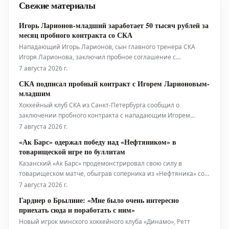
Свежие материалы
Игорь Ларионов-младший заработает 50 тысяч рублей за
месяц пробного контракта со СКА
Нападающий Игорь Ларионов, сын главного тренера СКА
Игоря Ларионова, заключил пробное соглашение с
хоккейным клубом.
7 августа 2026 г.
СКА подписал пробный контракт с Игорем Ларионовым-
младшим
Хоккейный клуб СКА из Санкт-Петербурга сообщил о
заключении пробного контракта с нападающим Игорем
Ларионовым-младшим. Эта информация была официально
7 августа 2026 г.
опубликована пресс-службой клуба.
«Ак Барс» одержал победу над «Нефтяником» в
товарищеской игре по буллитам
Казанский «Ак Барс» продемонстрировал свою силу в
товарищеском матче, обыграв соперника из «Нефтяника» со
счетом 4:3. Решающей стадией игры стала серия буллитов, в
7 августа 2026 г.
которой хоккеисты «Ак Барса» оказались точнее.
Гарднер о Брылине: «Мне было очень интересно
приехать сюда и поработать с ним»
Новый игрок минского хоккейного клуба «Динамо», Ретт