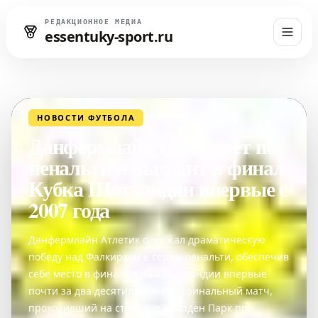
РЕДАКЦИОННОЕ МЕДИА
essentuky-sport.ru
НОВОСТИ ФУТБОЛА
ГЛАВНОЕ
Данфермлайн побеждает по
пенальти и выходит в финал
Кубка Шотландии впервые с
2007 года
Данфермлайн Атлетик одержал драматическую
победу над Фалкирком в серии пенальти, обеспечив
себе место в финале Кубка Шотландии впервые
почти за два десятилетия. Полуфинальный матч,
проходивший на стадионе Хэмпден Парк при