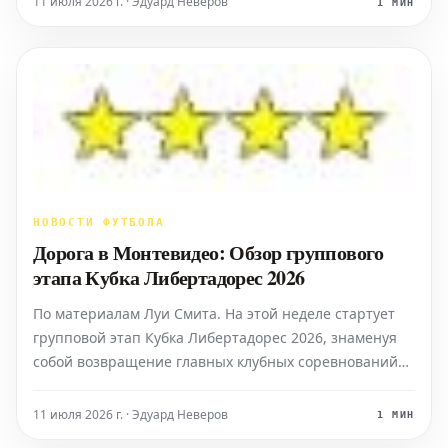
11 июля 2026 г. · Эдуард Неверов
1 МИН
знаменитой Бенфике, возглавляя различные клубы и
выполняя м
НОВОСТИ ФУТБОЛА
Дорога в Монтевидео: Обзор группового
этапа Кубка Либертадорес 2026
По материалам Луи Смита. На этой неделе стартует
групповой этап Кубка Либертадорес 2026, знаменуя
собой возвращение главных клубных соревнований
Южной Америки. Официально этот путь в
Монтевидео начинается сейчас, хотя турнир уже
11 июля 2026 г. · Эдуард Неверов
1 МИН
успел подарить немало захватывающих моментов,