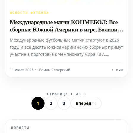
НОВОСТИ ФУТБОЛА
Международные матчи КОНМЕБОЛ: Все
сборные Южной Америки в игре, Боливия
борется за квалификацию на Чемпионат
Международные футбольные матчи стартуют в 2026
мира
году, и все десять южноамериканских сборных примут
участие в подготовке к Чемпионату мира FIFA,
который наступит уже через несколько месяцев.
Особое внимание будет приковано к Боливии,
11 июля 2026 г. · Роман Северский
1 МИН
которой предстоит участвовать в плей-офф с
СТРАНИЦА 1 ИЗ 3
1
2
3
Вперёд →
НОВОСТИ