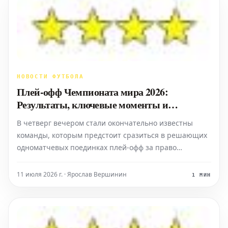
НОВОСТИ ФУТБОЛА
Плей-офф Чемпионата мира 2026:
Результаты, ключевые моменты и
подтвержденные финальные пары
В четверг вечером стали окончательно известны
команды, которым предстоит сразиться в решающих
одноматчевых поединках плей-офф за право
участвовать в Чемпионате мира 2026. Этому
предшествовала серия захватывающих
11 июля 2026 г. · Ярослав Вершинин
1 МИН
противостояний на европейских полях, а теперь
внимание переключается на два ожидаем