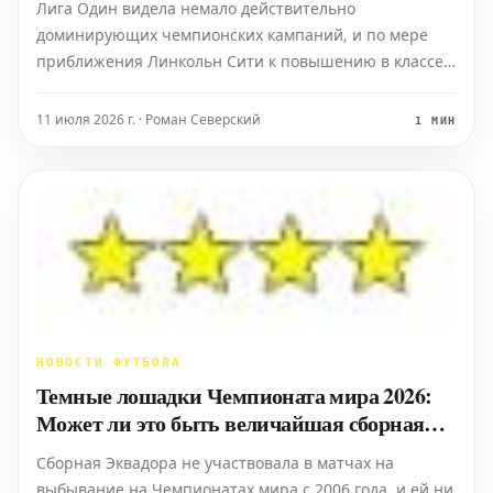
Лига Один видела немало действительно
доминирующих чемпионских кампаний, и по мере
приближения Линкольн Сити к повышению в классе,
букмекерские ставки на Лигу Один давно уже сделали
этот исход очевидным. Единственным реальным
11 июля 2026 г. · Роман Северский
1 МИН
вопросом, оставшимся на повестке дня, является то,
какое место займет ко
НОВОСТИ ФУТБОЛА
Темные лошадки Чемпионата мира 2026:
Может ли это быть величайшая сборная
Эквадора в истории?
Сборная Эквадора не участвовала в матчах на
выбывание на Чемпионатах мира с 2006 года, и ей ни