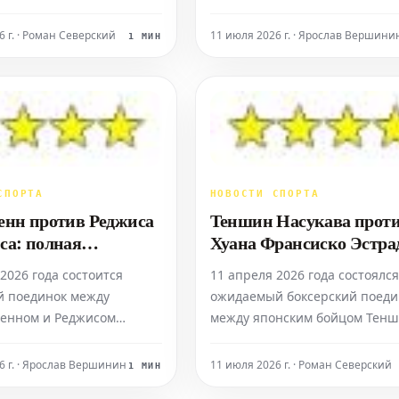
йами, получил оценку в
запланирован на 11 апреля 2
 от AllTheBestFights.com,
года. Бой пройдет на стадион
6 г. · Роман Северский
11 июля 2026 г. · Ярослав Вершини
1 МИН
вает на не самый
«Тоттенхэм Хотспур» в Лондон
 поединок. Статистика
станет главным событием веч
миник Рейес подошел к
Ожидается 12 раундов
ордом 15 побед и 5
противостояния в рамках вес
, занимая
категории свыше 90.7 кг. Стат
СПОРТА
НОВОСТИ СПОРТА
енн против Реджиса
Теншин Насукава прот
са: полная
Хуана Франсиско Эстра
ись боя - 2026
полный видеообзор боя 
2026 года состоится
11 апреля 2026 года состоялся
года
й поединок между
ожидаемый боксерский поеди
енном и Реджисом
между японским бойцом Тен
м. Бой пройдет на
Насукавой и мексиканцем Хуа
Тоттенхэм Хотспур в
Франсиско Эстрадой. Бой,
6 г. · Ярослав Вершинин
11 июля 2026 г. · Роман Северский
1 МИН
Великобритания, в рамках
прошедший в рамках 12-раун