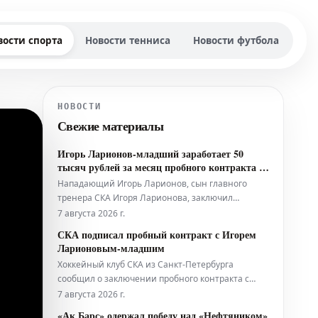
вости спорта
Новости тенниса
Новости футбола
НОВОСТИ
Свежие материалы
Игорь Ларионов-младший заработает 50
тысяч рублей за месяц пробного контракта со
СКА
Нападающий Игорь Ларионов, сын главного
тренера СКА Игоря Ларионова, заключил
пробное соглашение с хоккейным клубом.
7 августа 2026 г.
СКА подписал пробный контракт с Игорем
Ларионовым-младшим
Хоккейный клуб СКА из Санкт-Петербурга
сообщил о заключении пробного контракта с
нападающим Игорем Ларионовым-младшим. Эта
7 августа 2026 г.
информация была официально опубликована
«Ак Барс» одержал победу над «Нефтяником»