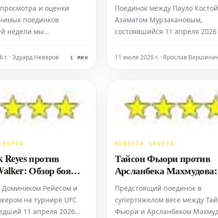
327
 просмотра и оценки
Поединок между Пауло Костой
чимых поединков
Азаматом Мурзакановым,
й недели мы
состоявшийся 11 апреля 2026 
яем вам выбор лучших
Майами на Kaseya Center, был
дой категории: бокс,
оценен как хороший бой,
 г. · Эдуард Неверов
11 июля 2026 г. · Ярослав Вершини
1 МИН
 муай-тай. Это те
заслуживающий трех звезд.
которые вы просто
Статистика бойцов: Пауло Кост
видеть! В этой подборке
4-0) – опытный боец с черным
аем события 15-й недели
поясом по бразильскому джиу
 с 6 по 12 апреля 2026 го
джитсу, занимающий
СПОРТА
НОВОСТИ СПОРТА
k Reyes против
Тайсон Фьюри против
alker: Обзор боя
Арсланбека Махмудова:
Полный анализ боя 202
 Домиником Рейесом и
Предстоящий поединок в
кером на турнире UFC
супертяжелом весе между Та
едший 11 апреля 2026
Фьюри и Арсланбеком Махму