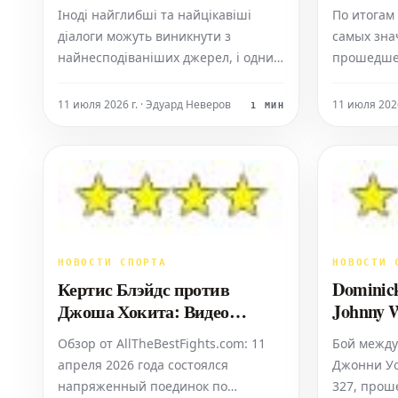
розмова з дитиною
Іноді найглибші та найцікавіші
По итогам
діалоги можуть виникнути з
самых зна
найнесподіваніших джерел, і одним
прошедше
з таких джерел може стати
представл
п'ятирічна дитина. Нещодавня
боев в каж
11 июля 2026 г. · Эдуард Неверов
11 июля 2026
1 МИН
розмова з п'ятирічним хлопчиком
MMA, K-1 и
перетворилася на справжню
схватки, 
пригоду, яка розкрила дивовижний
обязаны у
світ його уяви, логіки та унікального
мы учитыв
погляду на навколишній
2026 года,
НОВОСТИ СПОРТА
НОВОСТИ 
Кертис Блэйдс против
Dominic
Джоша Хокита: Видео
Johnny W
лучших моментов UFC 327 –
UFC 327
Обзор от AllTheBestFights.com: 11
Бой между
2026
апреля 2026 года состоялся
Джонни Уо
напряженный поединок по
327, прош