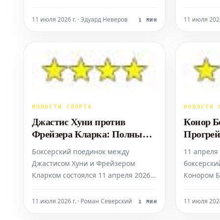
смешанным единоборствам с
года в Ма
яркими обменами ударами: бой
две звезды
11 июля 2026 г. · Эдуард Неверов
11 июля 202
1 МИН
Кертиса Блэйдса против Джоша
что указы
Хокита стал одним из лучших в 2026
зрелищный
году и был оценен четырьмя
бойцов До
звездами, получив награды
бою с рек
«Выступление вечера» и «Бой
поражений
вечера» UF
НОВОСТИ СПОРТА
НОВОСТИ 
Джастис Хуни против
Конор Б
Фрейзера Кларка: Полный
Прогрей
бой
видеозап
Боксерский поединок между
11 апреля 
Джастисом Хуни и Фрейзером
боксерски
Кларком состоялся 11 апреля 2026
Конором Б
года на стадионе Тоттенхэм Хотспур
Прогрейсо
в Лондоне. Этот бой в
стадионе 
11 июля 2026 г. · Роман Северский
11 июля 202
1 МИН
супертяжелом весе (свыше 90.7 кг)
Лондоне, 