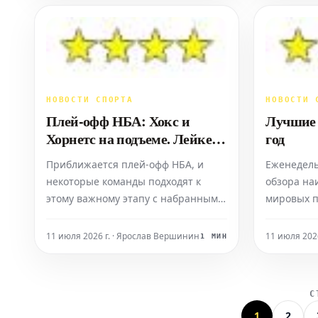
прошел в рамках андеркарда
10 раундов
вечера бокса, где главным
кг). Конор
событием стал бой между Тайсоном
Бенн подх
Фьюри и Арсланбеком Махмудовым.
рекордом 
НОВОСТИ СПОРТА
НОВОСТИ 
Плей-офф НБА: Хокс и
Лучшие б
Хорнетс на подъеме. Лейкерс
год
с проблемой Дончича!
Приближается плей-офф НБА, и
Еженедель
некоторые команды подходят к
обзора на
этому важному этапу с набранным
мировых п
ходом. На Востоке Атланта Хокс
лучшие бо
показывают отличную форму и,
категориях
11 июля 2026 г. · Ярослав Вершинин
11 июля 202
1 МИН
похоже, нашли свою игру после
тай – кот
обмена Янга. Также в Восточной
посмотрет
конференции стремительно
охватывае
С
набирают обороты Шарлотт
с понедель
1
2
Хорнетс, которые неожиданно
воскресень