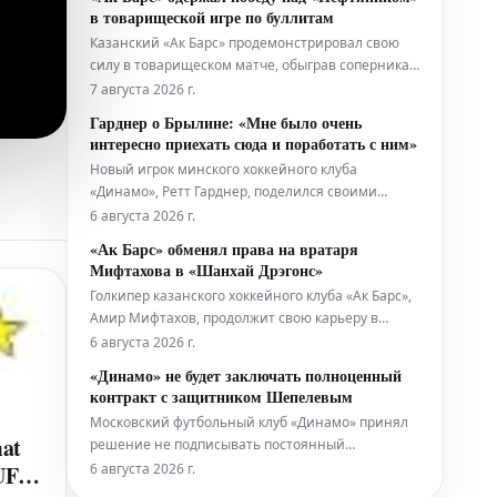
пресс-службой клуба.
в товарищеской игре по буллитам
Казанский «Ак Барс» продемонстрировал свою
силу в товарищеском матче, обыграв соперника
из «Нефтяника» со счетом 4:3. Решающей
7 августа 2026 г.
стадией игры стала серия буллитов, в которой
Гарднер о Брылине: «Мне было очень
хоккеисты «Ак Барса» оказались точнее.
интересно приехать сюда и поработать с ним»
Новый игрок минского хоккейного клуба
«Динамо», Ретт Гарднер, поделился своими
мыслями о работе с главным тренером команды,
6 августа 2026 г.
Сергеем Брылиным. Гарднер отметил, что его
«Ак Барс» обменял права на вратаря
привлекла возможность сотрудничества с
Мифтахова в «Шанхай Дрэгонс»
Брылиным, и он с энтузиазмом приступил к
Голкипер казанского хоккейного клуба «Ак Барс»,
тренировкам.
Амир Мифтахов, продолжит свою карьеру в
команде «Шанхай Дрэгонс». Об этом было
6 августа 2026 г.
объявлено пресс-службой китайского клуба,
«Динамо» не будет заключать полноценный
подтвердившей факт обмена.
контракт с защитником Шепелевым
Московский футбольный клуб «Динамо» принял
mat
решение не подписывать постоянный
трансферный договор с оборонцем Александром
6 августа 2026 г.
 UFC
Шепелевым. Об этом официально сообщила