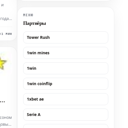
пресс-служба команды.
 и
МЕНЮ
года в
Партнёры
н
1 МИН
Tower Rush
а (15-
1win mines
-
1win
1win coinflip
1xbet ae
6
Serie A
йсоном
довым