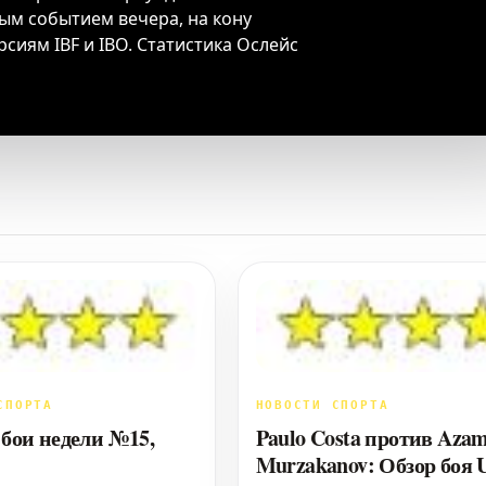
вным событием вечера, на кону
сиям IBF и IBO. Статистика Ослейс
СПОРТА
НОВОСТИ СПОРТА
бои недели №15,
Paulo Costa против Aza
Murzakanov: Обзор боя