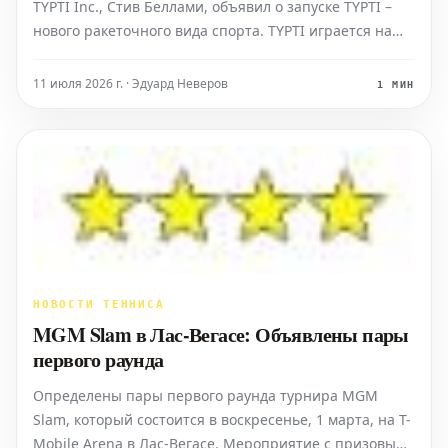
TYPTI Inc., Стив Беллами, объявил о запуске TYPTI –
нового ракеточного вида спорта. TYPTI играется на
стандартном корте для пиклбола, используя 22-
дюймовую ракетку со струнами, пенопластовый мяч
11 июля 2026 г. · Эдуард Неверов
1 МИН
диаметром 3,5 дюйма со специальными желобками и
уни
НОВОСТИ ТЕННИСА
MGM Slam в Лас-Вегасе: Объявлены пары
первого раунда
Определены пары первого раунда турнира MGM
Slam, который состоится в воскресенье, 1 марта, на T-
Mobile Arena в Лас-Вегасе. Мероприятие с призовым