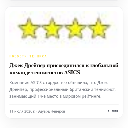
триумфом в
НОВОСТИ ТЕННИСА
Джек Дрейпер присоединился к глобальной
команде теннисистов ASICS
Компания ASICS с гордостью объявила, что Джек
Дрейпер, профессиональный британский теннисист,
занимающий 14-е место в мировом рейтинге,
присоединился к ее глобальному списку теннисных
спортсменов. Дрейпер будет выступать в теннисных
11 июля 2026 г. · Эдуард Неверов
1 МИН
кроссовках серии ASICS SOLUTION SPEED FF 4, которые
предла