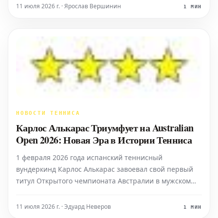
насыщеннее и бесспорно знаковым. В теплый
11 июля 2026 г. · Ярослав Вершинин
1 МИН
субботний вечер в Мельбурне казахстанская звезда
завоевала свой второ
НОВОСТИ ТЕННИСА
Карлос Алькарас Триумфует на Australian
Open 2026: Новая Эра в Истории Тенниса
1 февраля 2026 года испанский теннисный
вундеркинд Карлос Алькарас завоевал свой первый
титул Открытого чемпионата Австралии в мужском
одиночном разряде, одержав победу над Новаком
Джоковичем в захватывающем финале со счетом 2–6,
11 июля 2026 г. · Эдуард Неверов
1 МИН
6–2, 6–3, 7–5. Эта победа стала не просто его первым