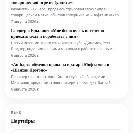
товарищеской игре по буллитам
Казанский «Ак Барс» продемонстрировал свою силу в
товарищеском матче, обыграв соперника из «Нефтяника» со
счетом 4:3. Решающей стадией игры стала серия буллитов, в
7 августа 2026 г.
которой хоккеисты «Ак Барса» оказались точнее.
Гарднер о Брылине: «Мне было очень интересно
приехать сюда и поработать с ним»
Новый игрок минского хоккейного клуба «Динамо», Ретт
Гарднер, поделился своими мыслями о работе с главным
тренером команды, Сергеем Брылиным. Гарднер отметил, что
6 августа 2026 г.
его привлекла возможность сотрудничества с Брылиным, и он
«Ак Барс» обменял права на вратаря Мифтахова в
с энтузиазмом приступил к тренировкам.
«Шанхай Дрэгонс»
Голкипер казанского хоккейного клуба «Ак Барс», Амир
Мифтахов, продолжит свою карьеру в команде «Шанхай
Дрэгонс». Об этом было объявлено пресс-службой китайского
6 августа 2026 г.
клуба, подтвердившей факт обмена.
МЕНЮ
Партнёры