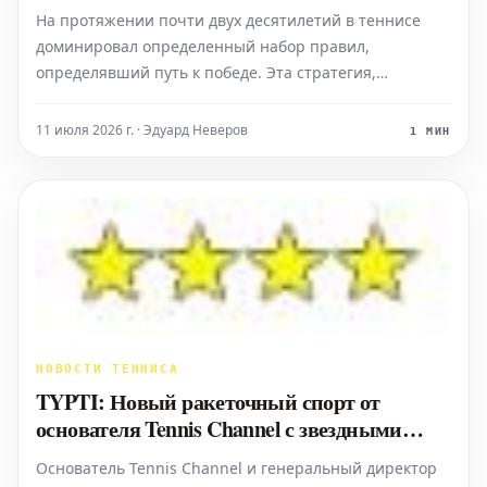
На протяжении почти двух десятилетий в теннисе
доминировал определенный набор правил,
определявший путь к победе. Эта стратегия,
доведенная до совершенства «Большой тройкой» (в
особенности Новаком Джоковичем и Рафаэлем
11 июля 2026 г. · Эдуард Неверов
1 МИН
Надалем), основывалась на концепции «процентного
тенниса». Логика была
НОВОСТИ ТЕННИСА
TYPTI: Новый ракеточный спорт от
основателя Tennis Channel с звездными
инвесторами
Основатель Tennis Channel и генеральный директор