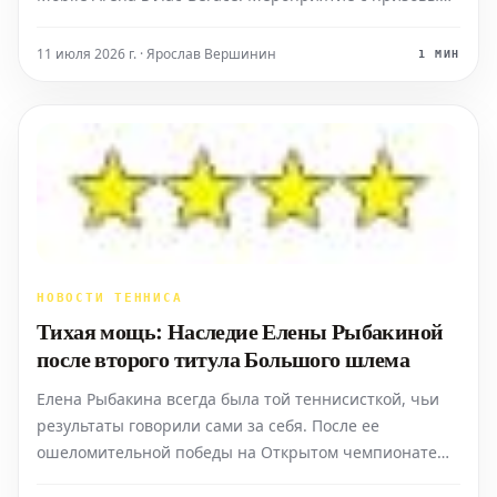
фондом в 1 миллион долларов прошло через
случайную жеребьевку для определения участников.
11 июля 2026 г. · Ярослав Вершинин
1 МИН
Победители матчей первого раунда, которые пройдут
в фор
НОВОСТИ ТЕННИСА
Тихая мощь: Наследие Елены Рыбакиной
после второго титула Большого шлема
Елена Рыбакина всегда была той теннисисткой, чьи
результаты говорили сами за себя. После ее
ошеломительной победы на Открытом чемпионате
Австралии 2026 года этот «голос» стал громче,