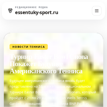
РЕДАКЦИОННОЕ МЕДИА
essentuky-sport.ru
НОВОСТИ ТЕННИСА
ГЛАВНОЕ
Турнир Easter Bowl Снова
Покажет Будущее
Американского Тенниса
Будущее американского тенниса вновь будет
представлено на 58-м ежегодном национальном
турнире Easter Bowl USTA Spring Nationals, который
пройдёт с 21 по 29 марта в Indian Wells Tennis
Garden – домашней арене турнира BNP Paribas