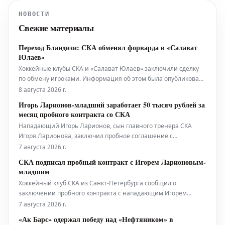
НОВОСТИ
Свежие материалы
Переход Бландизи: СКА обменял форварда в «Салават
Юлаев»
Хоккейные клубы СКА и «Салават Юлаев» заключили сделку
по обмену игроками. Информация об этом была опубликована
пресс-службой петербургской команды. По условиям обмена,
8 августа 2026 г.
уфимский клуб усилился нападающим Джозефом Бландизи. В
Игорь Ларионов-младший заработает 50 тысяч рублей за
свою очередь, СКА получил права на молодого вратаря Да
месяц пробного контракта со СКА
Нападающий Игорь Ларионов, сын главного тренера СКА
Игоря Ларионова, заключил пробное соглашение с
хоккейным клубом.
7 августа 2026 г.
СКА подписал пробный контракт с Игорем Ларионовым-
младшим
Хоккейный клуб СКА из Санкт-Петербурга сообщил о
заключении пробного контракта с нападающим Игорем
Ларионовым-младшим. Эта информация была официально
7 августа 2026 г.
опубликована пресс-службой клуба.
«Ак Барс» одержал победу над «Нефтяником» в