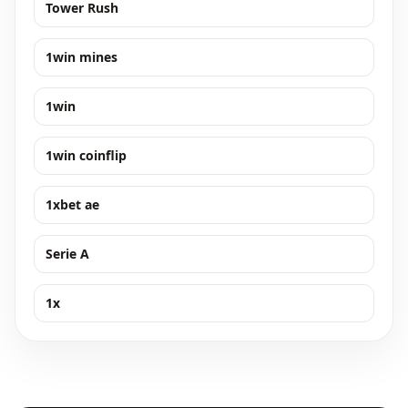
Tower Rush
1win mines
1win
1win coinflip
1xbet ae
Serie A
1x