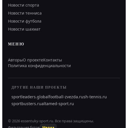
Новости спорта
Новости тенниса
Новости футбола
Новости шахмат
МЕНЮ
Авторы
О проекте
Контакты
Политика конфиденциальности
ДРУГИЕ НАШИ ПРОЕКТЫ
sportleaders.global
football-zvezda.ru
sh-tennis.ru
sportbusters.ru
altamed-sport.ru
©
2026
essentuky-sport.ru
.
Все права защищены.
Фильтрация ботов
Медиа