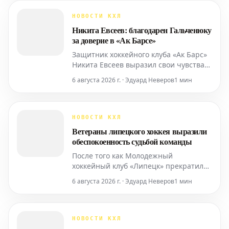
официально сообщила пресс-служба
команды.
НОВОСТИ КХЛ
Никита Евсеев: благодарен Гальченюку
за доверие в «Ак Барсе»
Защитник хоккейного клуба «Ак Барс»
Никита Евсеев выразил свои чувства
по поводу возвращения в команду из
6 августа 2026 г. · Эдуард Неверов
1 мин
Казани. Спортсмен подчеркнул, что
ценит доверие, оказанное ему
главным тренером Александром
Гальченюком.
НОВОСТИ КХЛ
Ветераны липецкого хоккея выразили
обеспокоенность судьбой команды
После того как Молодежный
хоккейный клуб «Липецк» прекратил
свое участие в соревнованиях,
6 августа 2026 г. · Эдуард Неверов
1 мин
ветераны местного хоккея решили не
оставаться в стороне. Они обратились
с открытым письмом к руководителям
российского и регионального хоккея:
НОВОСТИ КХЛ
президенту Федерации хоккея России