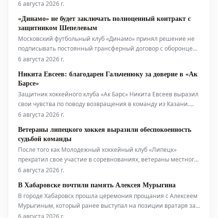
Дрэгонс». Об этом было объявлено пресс-службой китайского
6 августа 2026 г.
клуба, подтвердившей факт обмена.
«Динамо» не будет заключать полноценный контракт с
защитником Шепелевым
Московский футбольный клуб «Динамо» принял решение не
подписывать постоянный трансферный договор с оборонцем
Александром Шепелевым. Об этом официально сообщила
6 августа 2026 г.
пресс-служба команды.
Никита Евсеев: благодарен Гальченюку за доверие в «Ак
Барсе»
Защитник хоккейного клуба «Ак Барс» Никита Евсеев выразил
свои чувства по поводу возвращения в команду из Казани.
Спортсмен подчеркнул, что ценит доверие, оказанное ему
6 августа 2026 г.
главным тренером Александром Гальченюком.
Ветераны липецкого хоккея выразили обеспокоенность
судьбой команды
После того как Молодежный хоккейный клуб «Липецк»
прекратил свое участие в соревнованиях, ветераны местного
хоккея решили не оставаться в стороне. Они обратились с
6 августа 2026 г.
открытым письмом к руководителям российского и
В Хабаровске почтили память Алексея Мурыгина
регионального хоккея: президенту Федерации хоккея России
В городе Хабаровск прошла церемония прощания с Алексеем
Вячеславу Третьяку и главе
Мурыгиным, который ранее выступал на позиции вратаря за
хоккейный клуб "Амур", а также за другие команды
6 августа 2026 г.