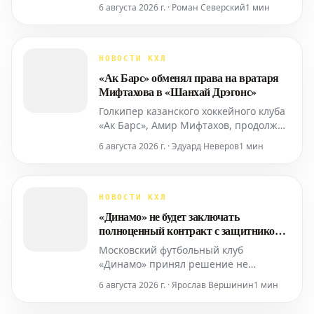
поделился своими мыслями о работе с
6 августа 2026 г. · Роман Северский
1 мин
главным тренером команды, Сергеем
Брылиным. Гарднер отметил, что его
привлекла возможность
сотрудничества с Брылиным, и он с
НОВОСТИ КХЛ
энтузиазмом приступил к
«Ак Барс» обменял права на вратаря
тренировкам.
Мифтахова в «Шанхай Дрэгонс»
Голкипер казанского хоккейного клуба
«Ак Барс», Амир Мифтахов, продолжит
свою карьеру в команде «Шанхай
6 августа 2026 г. · Эдуард Неверов
1 мин
Дрэгонс». Об этом было объявлено
пресс-службой китайского клуба,
подтвердившей факт обмена.
НОВОСТИ КХЛ
«Динамо» не будет заключать
полноценный контракт с защитником
Шепелевым
Московский футбольный клуб
«Динамо» принял решение не
подписывать постоянный
6 августа 2026 г. · Ярослав Вершинин
1 мин
трансферный договор с оборонцем
Александром Шепелевым. Об этом