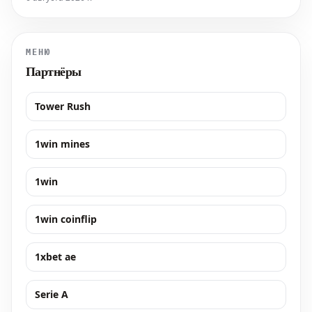
Континентальной хоккейной лиги (КХЛ).
МЕНЮ
Партнёры
Tower Rush
1win mines
1win
1win coinflip
1xbet ae
Serie A