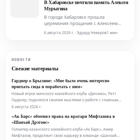
В Хабаровске почтили память Алексея
Вячеславу Третьяку и главе
Мурыгина
В городе Хабаровск прошла
церемония прощания с Алексеем
Мурыгиным, который ранее выступал
6 августа 2026 г. · Эдуард Неверов
1 мин
на позиции вратаря за хоккейный клуб
"Амур", а также за другие команды
Континентальной хоккейной лиги
(КХЛ).
НОВОСТИ
Свежие материалы
Гарднер о Брылине: «Мне было очень интересно
приехать сюда и поработать с ним»
Новый игрок минского хоккейного клуба «Динамо», Ретт
Гарднер, поделился своими мыслями о работе с главным
тренером команды, Сергеем Брылиным. Гарднер отметил, что
6 августа 2026 г.
его привлекла возможность сотрудничества с Брылиным, и он
«Ак Барс» обменял права на вратаря Мифтахова в
с энтузиазмом приступил к тренировкам.
«Шанхай Дрэгонс»
Голкипер казанского хоккейного клуба «Ак Барс», Амир
Мифтахов, продолжит свою карьеру в команде «Шанхай